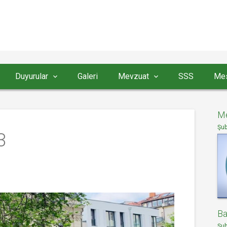
Duyurular
Galeri
Mevzuat
SSS
Mes
Me
Şub
3
Ba
Şub