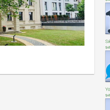
Sı
Şub
Yö
Şub